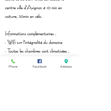
centre ville d'Avignon à 10 min en
voiture, 20min en vélo.
Informations complémentaires :
- Wifi sur l'intégralité du domaine
- Toutes les chambres sont climatisées ,
dotées d'une salle d'eau + WC
Phone
Facebook
Adresse
individuel
- Linge fourni
Pour connaître nos tarifs et
disponibilités, merci de nous contacter